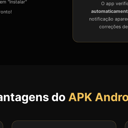
m "Instalar"
O app verifi
automaticament
ronto!
notificação apare
correções de
antagens do
APK Andro