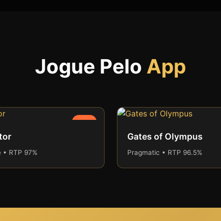
Jogue Pelo
App
HOT
tor
Gates of Olympus
e • RTP 97%
Pragmatic • RTP 96.5%