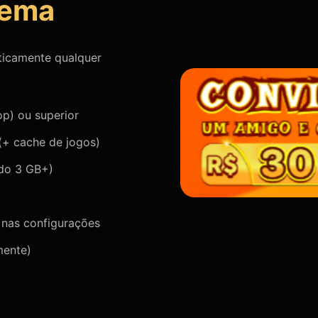
tema
ticamente qualquer
op) ou superior
(+ cache de jogos)
do 3 GB+)
nas configurações
mente)