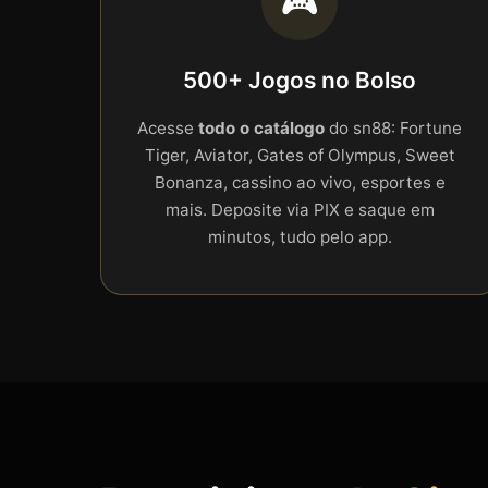
🎮
500+ Jogos no Bolso
Acesse
todo o catálogo
do sn88: Fortune
Tiger, Aviator, Gates of Olympus, Sweet
Bonanza, cassino ao vivo, esportes e
mais. Deposite via PIX e saque em
minutos, tudo pelo app.