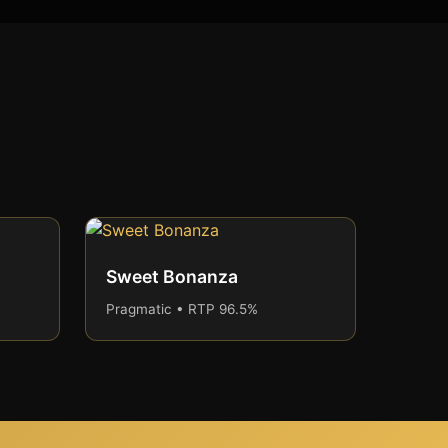
Sweet Bonanza
Pragmatic • RTP 96.5%