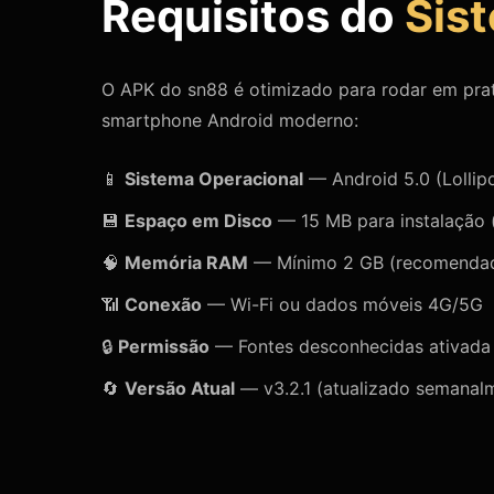
Requisitos do
Sis
O APK do sn88 é otimizado para rodar em pra
smartphone Android moderno:
📱
Sistema Operacional
— Android 5.0 (Lollip
💾
Espaço em Disco
— 15 MB para instalação 
🧠
Memória RAM
— Mínimo 2 GB (recomenda
📶
Conexão
— Wi-Fi ou dados móveis 4G/5G
🔒
Permissão
— Fontes desconhecidas ativada 
🔄
Versão Atual
— v3.2.1 (atualizado semanal