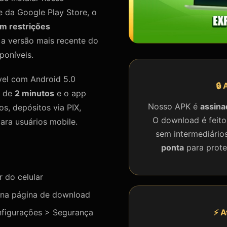
te da Google Play Store, o
m restrições
a versão mais recente do
poníveis.
el com Android 5.0
🔒
s de
2 minutos
e o app
Nosso APK é
assina
s, depósitos via PIX,
O download é feito
ara usuários mobile.
sem intermediário
ponta
para prote
 do celular
 na página de download
nfigurações > Segurança
⚡ A