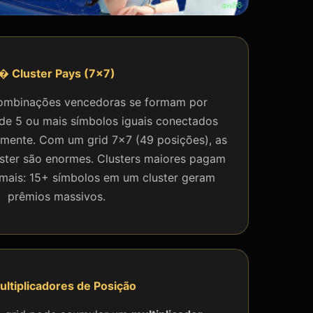
� Cluster Pays (7x7)
combinações vencedoras se formam por
e 5 ou mais símbolos iguais conectados
almente. Com um grid 7x7 (49 posições), as
uster são enormes. Clusters maiores pagam
 mais: 15+ símbolos em um cluster geram
prêmios massivos.
ultiplicadores de Posição