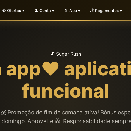
🎁 Ofertas ▾
👤 Conta ▾
📱 App ▾
💰 Pagamentos ▾
🍭 Sugar Rush
 app❤️ aplicat
funcional
💰 Promoção de fim de semana ativa! Bônus espec
 domingo. Aproveite 🎁. Responsabilidade sempre 