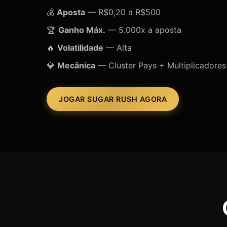
💰
Aposta
— R$0,20 a R$500
🏆
Ganho Máx.
— 5.000x a aposta
🔥
Volatilidade
— Alta
💎
Mecânica
— Cluster Pays + Multiplicadores
JOGAR SUGAR RUSH AGORA