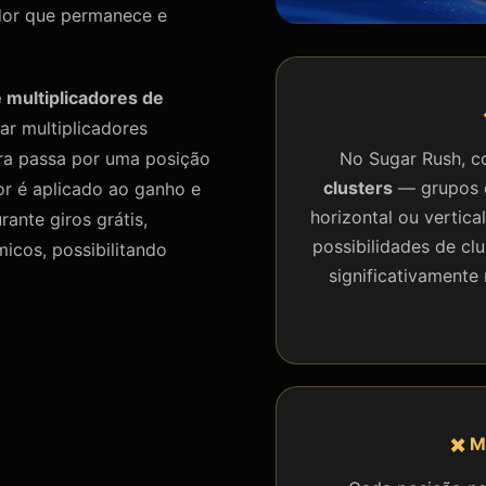
ador que permanece e
 multiplicadores de
ar multiplicadores
No Sugar Rush, 
ra passa por uma posição
clusters
— grupos d
or é aplicado ao ganho e
horizontal ou vertic
ante giros grátis,
possibilidades de cl
icos, possibilitando
significativamente
✖️ M