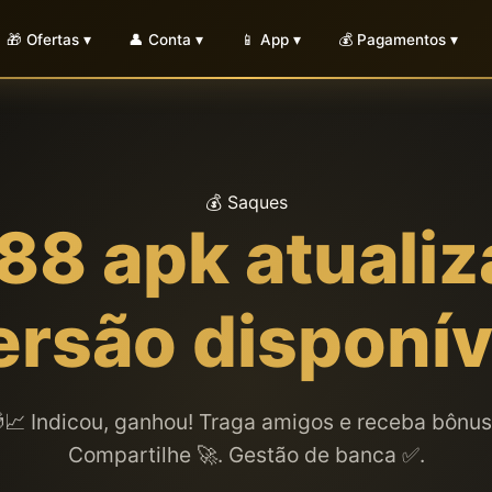
🎁 Ofertas ▾
👤 Conta ▾
📱 App ▾
💰 Pagamentos ▾
💰 Saques
n88 apk atuali
ersão disponív
📈 Indicou, ganhou! Traga amigos e receba bônus
Compartilhe 🚀. Gestão de banca ✅.