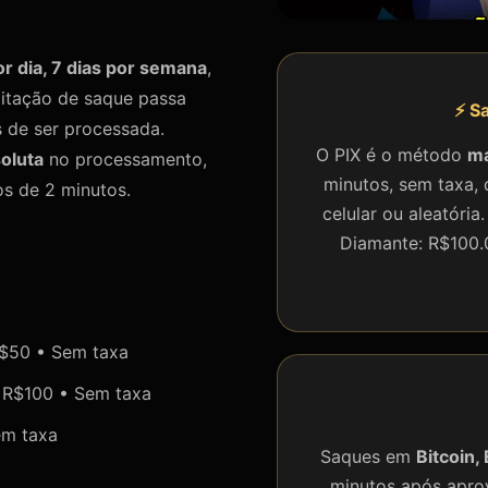
r dia, 7 dias por semana
,
icitação de saque passa
⚡ S
s de ser processada.
O PIX é o método
ma
oluta
no processamento,
minutos, sem taxa, 
s de 2 minutos.
celular ou aleatóri
Diamante: R$100.
R$50 • Sem taxa
 R$100 • Sem taxa
em taxa
Saques em
Bitcoin
minutos após aprov