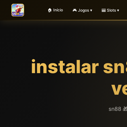
🏠 Início
🎮 Jogos ▾
🎰 Slots ▾
instalar s
v
sn88 🎁