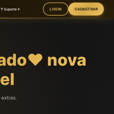
LOGIN
CADASTRAR
❓ Suporte ▾
zado❤️ nova
el
 extras.