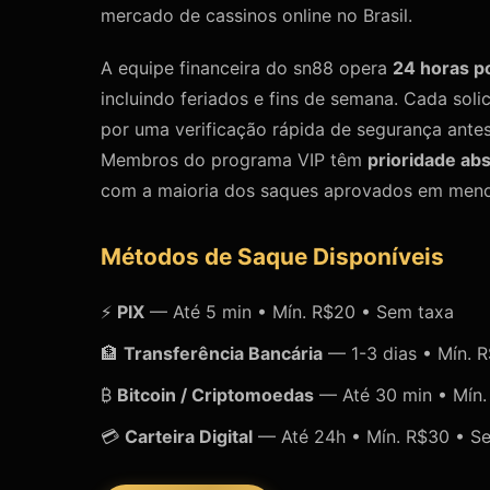
mercado de cassinos online no Brasil.
A equipe financeira do sn88 opera
24 horas po
incluindo feriados e fins de semana. Cada sol
por uma verificação rápida de segurança ante
Membros do programa VIP têm
prioridade abs
com a maioria dos saques aprovados em meno
Métodos de Saque Disponíveis
⚡
PIX
— Até 5 min • Mín. R$20 • Sem taxa
🏦
Transferência Bancária
— 1-3 dias • Mín. 
₿
Bitcoin / Criptomoedas
— Até 30 min • Mín.
💳
Carteira Digital
— Até 24h • Mín. R$30 • S