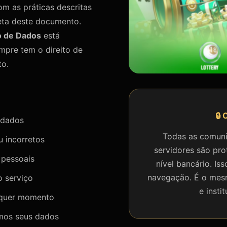
om as práticas descritas
eta deste documento.
o de Dados
está
mpre tem o direito de
to.
🔒 
 dados
Todas as comuni
 incorretos
servidores são pr
 pessoais
nível bancário. Iss
navegação. É o mesm
o serviço
e insti
lquer momento
mos seus dados