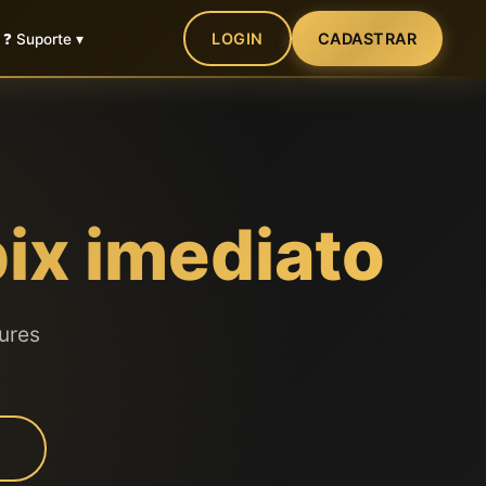
LOGIN
CADASTRAR
❓ Suporte ▾
ix imediato
ures
.
N