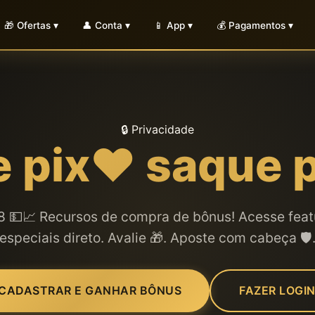
🎁 Ofertas ▾
👤 Conta ▾
📱 App ▾
💰 Pagamentos ▾
🔒 Privacidade
 pix❤️ saque p
8 💵📈 Recursos de compra de bônus! Acesse feat
especiais direto. Avalie 🎁. Aposte com cabeça 🛡️
CADASTRAR E GANHAR BÔNUS
FAZER LOGI