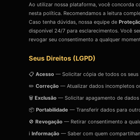
Ao utilizar nossa plataforma, você concorda c
nesta política. Recomendamos a leitura compl
Caso tenha dúvidas, nossa equipe de
Proteçã
disponível 24/7 para esclarecimentos. Você se
revogar seu consentimento a qualquer momen
Seus Direitos (LGPD)
📋
Acesso
— Solicitar cópia de todos os seus
✏️
Correção
— Atualizar dados incompletos ou
🗑️
Exclusão
— Solicitar apagamento de dados
📦
Portabilidade
— Transferir dados para outr
🚫
Revogação
— Retirar consentimento a qua
ℹ️
Informação
— Saber com quem compartilha