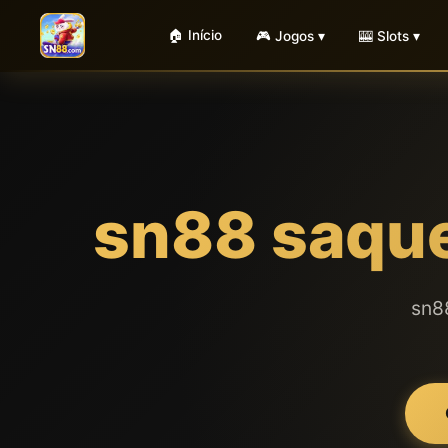
🏠 Início
🎮 Jogos ▾
🎰 Slots ▾
sn88 saque
sn8