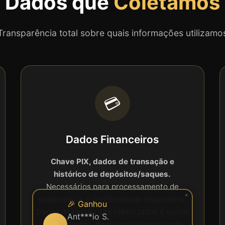
Dados que
Coletamos
Transparência total sobre quais informações utilizamo
💳
Dados Financeiros
Chave PIX, dados de transação e
histórico de depósitos/saques.
Necessários para processamento de
×
pagamentos e conformidade regulatória.
🎉 Ganhou
Dados de cartão são tokenizados e nunca
Ant***io S.
armazenados. Base legal: execução de
🐯