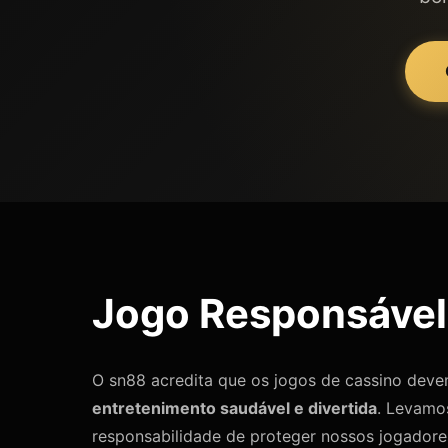
Jogo Responsáve
O sn88 acredita que os jogos de cassino dev
entretenimento saudável e divertida
. Levamo
responsabilidade de proteger nossos jogadore