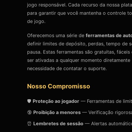
jogo responsável. Cada recurso da nossa plat
para garantir que você mantenha o controle to
de jogo.
Oferecemos uma série de
ferramentas de aut
definir limites de depósito, perdas, tempo de 
pausa. Estas ferramentas são gratuitas, fácei
ser ativadas a qualquer momento diretamente n
necessidade de contatar o suporte.
Nosso Compromisso
🛡️
Proteção ao jogador
— Ferramentas de limit
🔞
Proibição a menores
— Verificação rigoros
⏰
Lembretes de sessão
— Alertas automátic