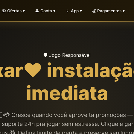
🎁 Ofertas ▾
👤 Conta ▾
📱 App ▾
💰 Pagamentos ▾
🛡️ Jogo Responsável
ar❤️ instalaç
imediata
🕒💳 Cresce quando você aproveita promoções —
 suporte 24h pra jogar sem estresse. Clique e ga
us 🎁. Defina limite de perda e preserve seu lucro