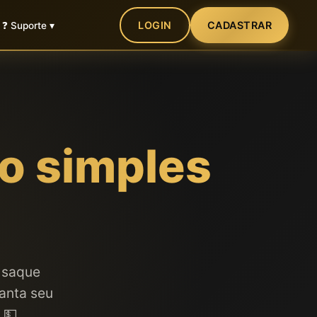
LOGIN
CADASTRAR
❓ Suporte ▾
ão simples
 saque
ranta seu
 💵.