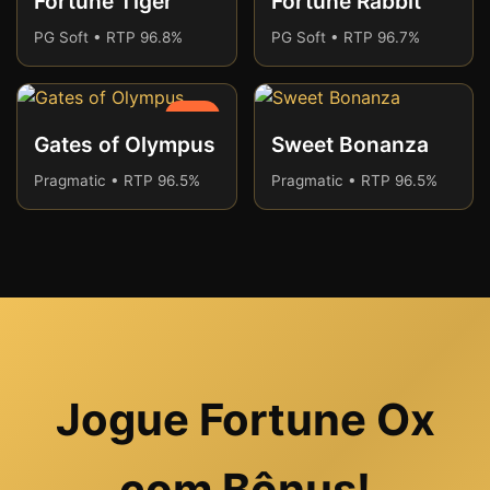
Fortune Tiger
Fortune Rabbit
PG Soft • RTP 96.8%
PG Soft • RTP 96.7%
HOT
Gates of Olympus
Sweet Bonanza
Pragmatic • RTP 96.5%
Pragmatic • RTP 96.5%
Jogue Fortune Ox
com Bônus!