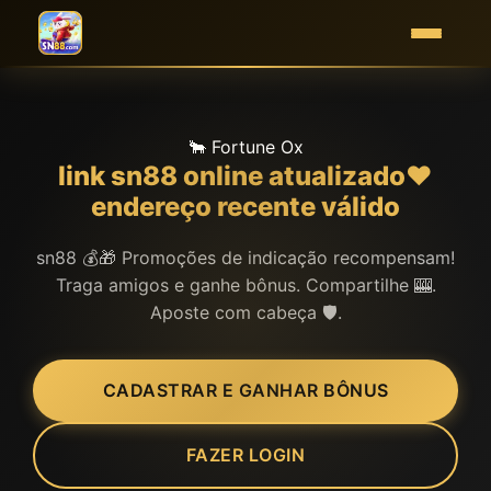
🐂 Fortune Ox
link sn88 online atualizado❤️
endereço recente válido
sn88 💰🎁 Promoções de indicação recompensam!
Traga amigos e ganhe bônus. Compartilhe 🎰.
Aposte com cabeça 🛡️.
CADASTRAR E GANHAR BÔNUS
FAZER LOGIN