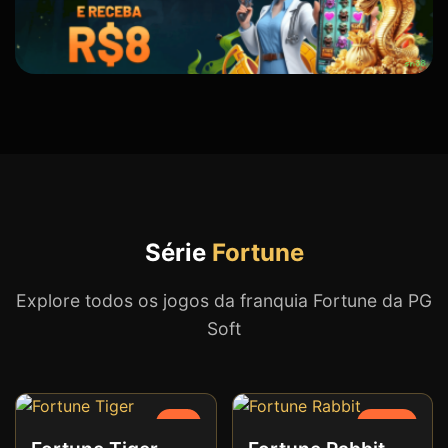
Série
Fortune
Explore todos os jogos da franquia Fortune da PG
Soft
Nº1
NOVO