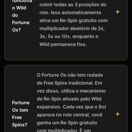
funciona
cobrir todas as 3 posições do
o Wild
rolo. Isso automaticamente
do
ativa um Re-Spin gratuito com
Fortune
multiplicador aleatório de 2x,
Ox?
3x, 5x ou 10x, enquanto o
Wild permanece fixo.
O Fortune Ox não tem rodada
de Free Spins tradicional. Em
vez disso, utiliza o mecanismo
de Re-Spin ativado pelo Wild
Fortune
expansivo. Cada vez que o Boi
Ox tem
aparece no rolo central, você
Free
ganha um Re-Spin gratuito
Spins?
com multiplicador. É um