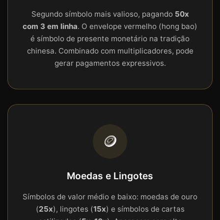
Segundo símbolo mais valioso, pagando
50x
com 3 em linha
. O envelope vermelho (hong bao)
é símbolo de presente monetário na tradição
chinesa. Combinado com multiplicadores, pode
gerar pagamentos expressivos.
🪙
Moedas e Lingotes
Símbolos de valor médio e baixo: moedas de ouro
(
25x
), lingotes (
15x
) e símbolos de cartas