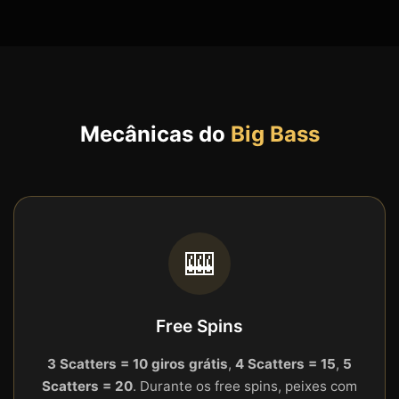
Mecânicas do
Big Bass
🎰
Free Spins
3 Scatters = 10 giros grátis
,
4 Scatters = 15
,
5
Scatters = 20
. Durante os free spins, peixes com