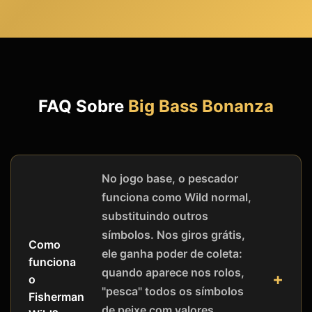
FAQ Sobre
Big Bass Bonanza
No jogo base, o pescador
funciona como Wild normal,
substituindo outros
símbolos. Nos giros grátis,
Como
ele ganha poder de coleta:
funciona
quando aparece nos rolos,
o
"pesca" todos os símbolos
Fisherman
de peixe com valores