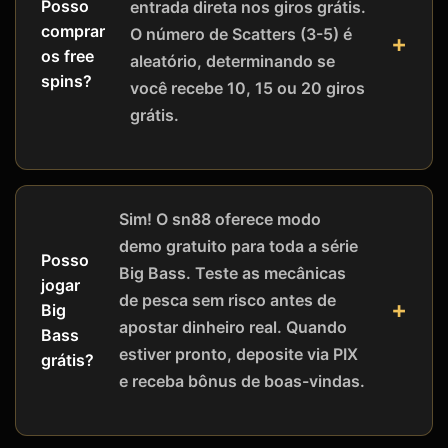
Posso
entrada direta nos giros grátis.
comprar
O número de Scatters (3-5) é
os free
aleatório, determinando se
spins?
você recebe 10, 15 ou 20 giros
grátis.
Sim! O sn88 oferece modo
demo gratuito para toda a série
Posso
Big Bass. Teste as mecânicas
jogar
de pesca sem risco antes de
Big
apostar dinheiro real. Quando
Bass
estiver pronto, deposite via PIX
grátis?
e receba bônus de boas-vindas.