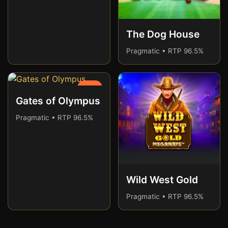
The Dog House
Pragmatic • RTP 96.5%
TOP
Gates of Olympus
Pragmatic • RTP 96.5%
Wild West Gold
Pragmatic • RTP 96.5%