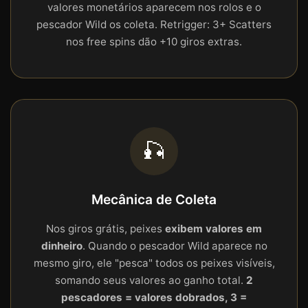
valores monetários aparecem nos rolos e o
pescador Wild os coleta. Retrigger: 3+ Scatters
nos free spins dão +10 giros extras.
🎣
Mecânica de Coleta
Nos giros grátis, peixes
exibem valores em
dinheiro
. Quando o pescador Wild aparece no
mesmo giro, ele "pesca" todos os peixes visíveis,
somando seus valores ao ganho total.
2
pescadores = valores dobrados, 3 =