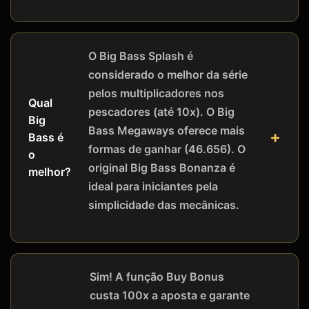
O Big Bass Splash é
considerado o melhor da série
pelos multiplicadores nos
Qual
pescadores (até 10x). O Big
Big
Bass Megaways oferece mais
Bass é
formas de ganhar (46.656). O
o
original Big Bass Bonanza é
melhor?
ideal para iniciantes pela
simplicidade das mecânicas.
Sim! A função Buy Bonus
custa 100x a aposta e garante