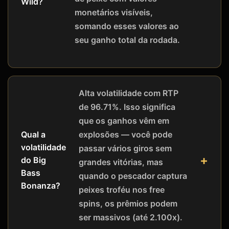
Wild?
monetários visíveis,
somando esses valores ao
seu ganho total da rodada.
Alta volatilidade com RTP
de 96.71%. Isso significa
que os ganhos vêm em
explosões — você pode
Qual a
volatilidade
passar vários giros sem
do Big
grandes vitórias, mas
Bass
quando o pescador captura
Bonanza?
peixes troféu nos free
spins, os prêmios podem
ser massivos (até 2.100x).